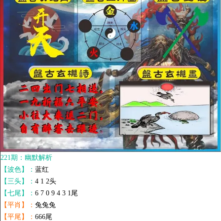
221期：幽默解析
【波色】：
蓝红
【三头】：
4 1 2头
【七尾】：
6 7 0 9 4 3 1尾
【平肖】：
兔兔兔
【平尾】：
666尾