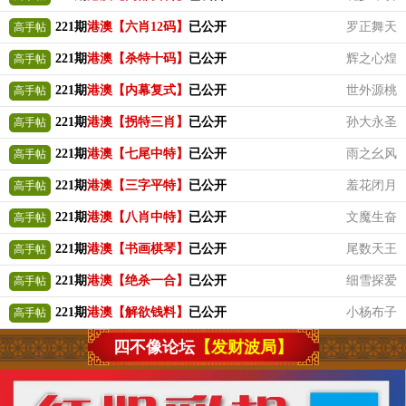
221期
港澳【六肖12码】
已公开
罗正舞天
高手帖
221期
港澳【杀特十码】
已公开
辉之心煌
高手帖
221期
港澳【内幕复式】
已公开
世外源桃
高手帖
221期
港澳【拐特三肖】
已公开
孙大永圣
高手帖
221期
港澳【七尾中特】
已公开
雨之幺风
高手帖
221期
港澳【三字平特】
已公开
羞花闭月
高手帖
221期
港澳【八肖中特】
已公开
文魔生奋
高手帖
221期
港澳【书画棋琴】
已公开
尾数天王
高手帖
221期
港澳【绝杀一合】
已公开
细雪探爱
高手帖
221期
港澳【解欲钱料】
已公开
小杨布子
高手帖
四不像论坛
【发财波局】