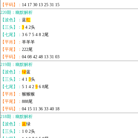
【平码】：
14 17 30 13 25 31 15
220期：幽默解析
【波色】：
蓝
红
【三头】：
3
4 2头
【七尾】：
3 6 7 5 4 8 2尾
【平肖】：
羊羊羊
【平尾】：
222尾
【平码】：
04 08 42 48 13 31 03
219期：幽默解析
【波色】：
绿
蓝
【三头】：
4 1
3
头
【七尾】：
5 1 4 2
9
6 8尾
【平肖】：
猴猴猴
【平尾】：
888尾
【平码】：
04 15 11 36 33 40 18
218期：幽默解析
【波色】：
蓝
绿
【三头】：
1 0 2头