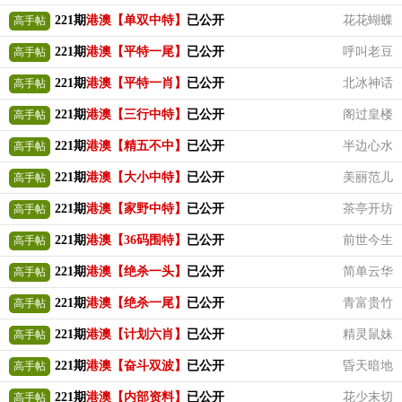
221期
港澳【单双中特】
已公开
花花蝴蝶
高手帖
221期
港澳【平特一尾】
已公开
呼叫老豆
高手帖
221期
港澳【平特一肖】
已公开
北冰神话
高手帖
221期
港澳【三行中特】
已公开
阁过皇楼
高手帖
221期
港澳【精五不中】
已公开
半边心水
高手帖
221期
港澳【大小中特】
已公开
美丽范儿
高手帖
221期
港澳【家野中特】
已公开
茶亭开坊
高手帖
221期
港澳【36码围特】
已公开
前世今生
高手帖
221期
港澳【绝杀一头】
已公开
简单云华
高手帖
221期
港澳【绝杀一尾】
已公开
青富贵竹
高手帖
221期
港澳【计划六肖】
已公开
精灵鼠妹
高手帖
221期
港澳【奋斗双波】
已公开
昏天暗地
高手帖
221期
港澳【内部资料】
已公开
花少末切
高手帖