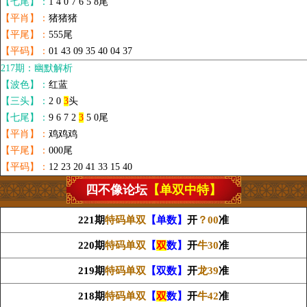
【七尾】：
1 4 0 7 6 5 8尾
【平肖】：
猪猪猪
【平尾】：
555尾
【平码】：
01 43 09 35 40 04 37
217期：幽默解析
【波色】：
红蓝
【三头】：
2 0
3
头
【七尾】：
9 6 7 2
3
5 0尾
【平肖】：
鸡鸡鸡
【平尾】：
000尾
【平码】：
12 23 20 41 33 15 40
四不像论坛
【单双中特】
221期
特码单双
【单数】
开
？00
准
220期
特码单双
【
双
数】
开
牛30
准
219期
特码单双
【双数】
开
龙39
准
218期
特码单双
【
双
数】
开
牛42
准