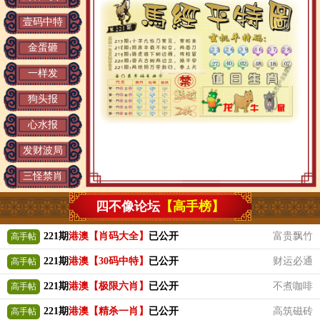
壹码中特
金蛋砸
一样发
狗头报
心水报
发财波局
三怪禁肖
四不像论坛
【高手榜】
221期
港澳【肖码大全】
已公开
富贵飘竹
高手帖
221期
港澳【30码中特】
已公开
财运必通
高手帖
221期
港澳【极限六肖】
已公开
不煮咖啡
高手帖
221期
港澳【精杀一肖】
已公开
高筑磁砖
高手帖