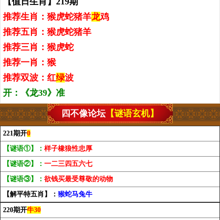
【值日生肖】219期
推荐生肖：猴虎蛇猪羊
龙
鸡
推荐五肖：猴虎蛇猪羊
推荐三肖：猴虎蛇
推荐一肖：猴
推荐双波：红
绿
波
开：《龙39》准
四不像论坛
【谜语玄机】
221期开
0
【谜语①】：
样子橡狼性忠厚
【谜语②】：
一二三四五六七
【谜语③】：
欲钱买最受尊敬的动物
【解平特五肖】：
猴蛇马兔牛
220期开
牛30