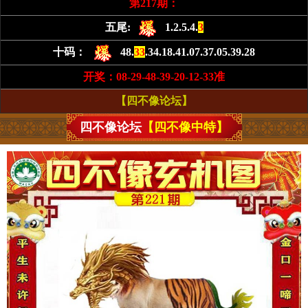
第217期：
五尾:
1.2.5.4.
3
十码：
48.
33
.34.18.41.07.37.05.39.28
开奖：08-29-48-39-20-12-33准
【四不像论坛】
四不像论坛
【四不像中特】