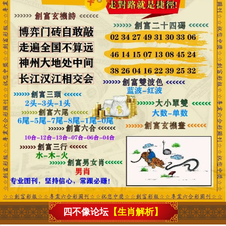
四不像论坛
【生肖解析】