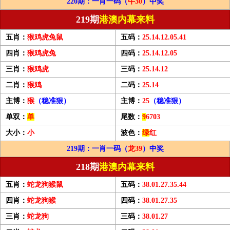
220期：一肖一码（
牛30
）中奖
219期
港澳内幕来料
五肖：
猴鸡虎兔鼠
五码：
25.14.12.05.41
四肖：
猴鸡虎兔
四码：
25.14.12.05
三肖：
猴鸡虎
三码：
25.14.12
二肖：
猴鸡
二码：
25.14
主博：
猴
（稳准狠）
主博：
25
（稳准狠）
单双：
单
尾数：
9
6703
大小：
小
波色：
绿
红
219期：一肖一码（
龙39
）中奖
218期
港澳内幕来料
五肖：
蛇龙狗猴鼠
五码：
38.01.27.35.44
四肖：
蛇龙狗猴
四码：
38.01.27.35
三肖：
蛇龙狗
三码：
38.01.27